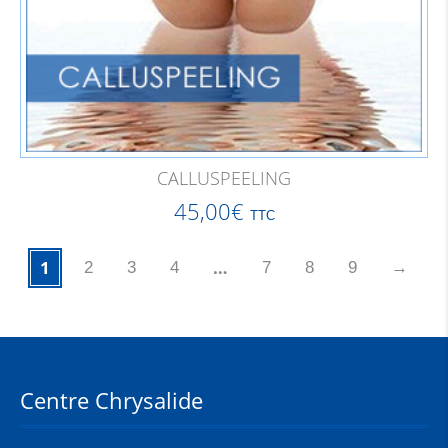
CALLUSPEELING
45,00
€
TTC
1
…
2
3
4
7
8
9
→
Centre Chrysalide