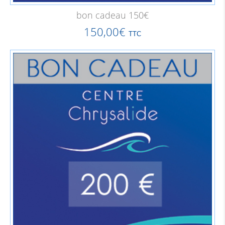
bon cadeau 150€
150,00
€
TTC