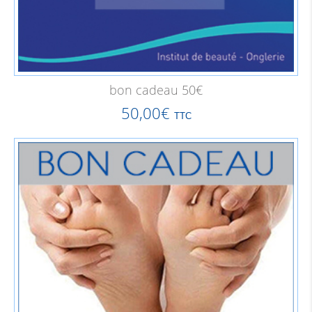
bon cadeau 50€
50,00
€
TTC