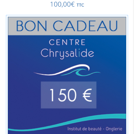
100,00
€
TTC