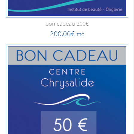
bon cadeau 200€
200,00
€
TTC